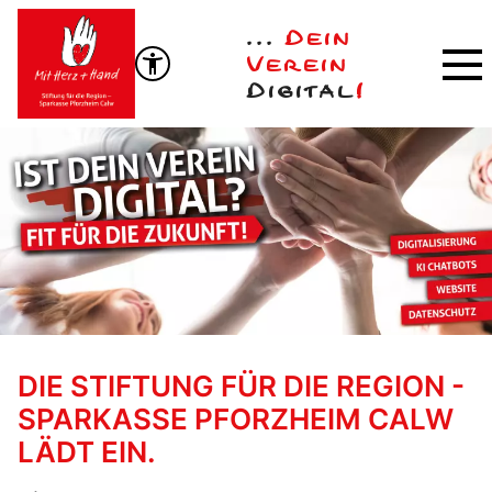
...
Dein
Verein
Digital
!
DIE STIFTUNG FÜR DIE REGION -
SPARKASSE PFORZHEIM CALW
LÄDT EIN.